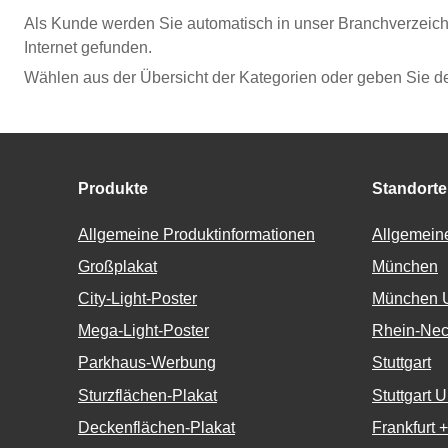
Als Kunde werden Sie automatisch in unser Branchverzeic
Internet gefunden.
Wählen aus der Übersicht der Kategorien oder geben Sie d
Produkte
Standorte
Allgemeine Produktinformationen
Allgemeine
Großplakat
München
City-Light-Poster
München 
Mega-Light-Poster
Rhein-Nec
Parkhaus-Werbung
Stuttgart
Sturzflächen-Plakat
Stuttgart 
Deckenflächen-Plakat
Frankfurt 