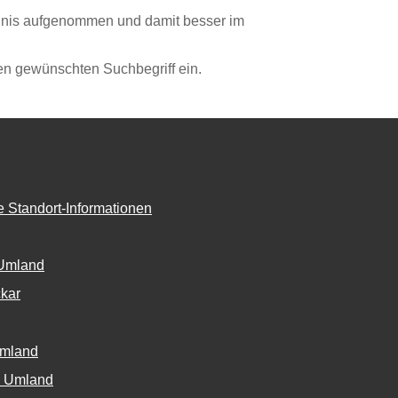
hnis aufgenommen und damit besser im
en gewünschten Suchbegriff ein.
 Standort-Informationen
Umland
kar
Umland
+ Umland