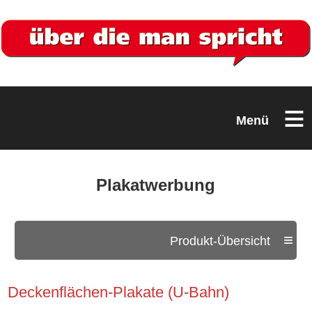
≡
Menü
Plakatwerbung
≡
Produkt-Übersicht
Deckenflächen-Plakate (U-Bahn)